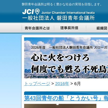
磐田青年会議所は明るく豊かな社会の実現を目指します。
トップページ
>
2016年
>
6月
第43回青年の船「とうかい号」