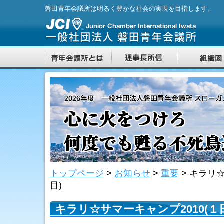
磐田青年会議所は明るく豊かな社会の実現を目指します。
トップページ
>
お知らせ
>
重要
>
キラリ☆
目)
キラリ☆サマーキャンプ2010(１