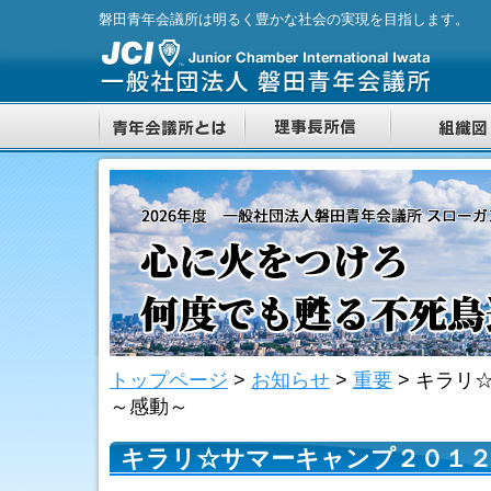
磐田青年会議所は明るく豊かな社会の実現を目指します。
トップページ
>
お知らせ
>
重要
>
キラリ
～感動～
キラリ☆サマーキャンプ２０１２