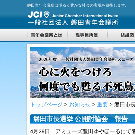
磐田青年会議所は明るく豊かな社会の実現を目指します。
トップページ
>
お知らせ
>
重要
>
磐田市長
磐田市長選挙 公開討論会 報告
4月29日 アミューズ豊田ゆやほーるにて