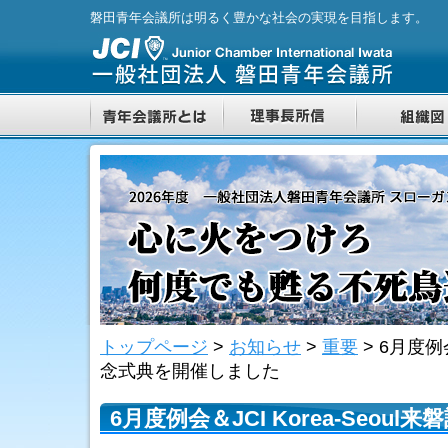
磐田青年会議所は明るく豊かな社会の実現を目指します。
トップページ
>
お知らせ
>
重要
>
6月度例会
念式典を開催しました
6月度例会＆JCI Korea-Seo