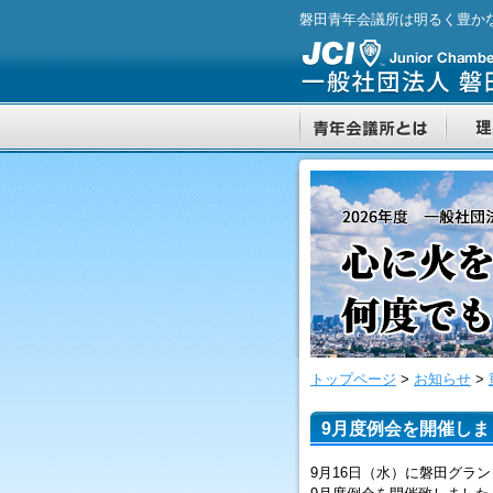
磐田青年会議所は明るく豊か
トップページ
>
お知らせ
>
9月度例会を開催しま
9月16日（水）に磐田グラ