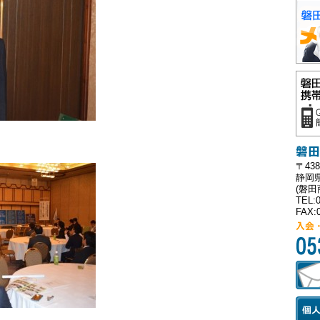
20
い
Cha
ボ
20
い
Cha
参
20
い
Cha
開
20
〒438
2
静岡県
(磐
20
TEL:0
【
FAX:0
20
静