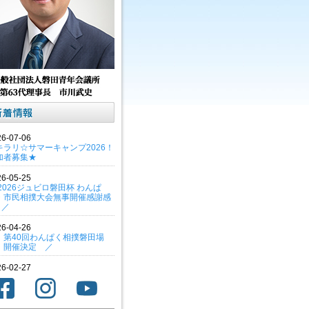
26-07-06
キラリ☆サマーキャンプ2026！
加者募集★
26-05-25
 2026ジュビロ磐田杯 わんぱ
・市民相撲大会無事開催感謝感
! ／
26-04-26
 第40回わんぱく相撲磐田場
 開催決定 ／
26-02-27
わたミライキャンバス～
nce! Challenge! Change! ～
賛のお願い