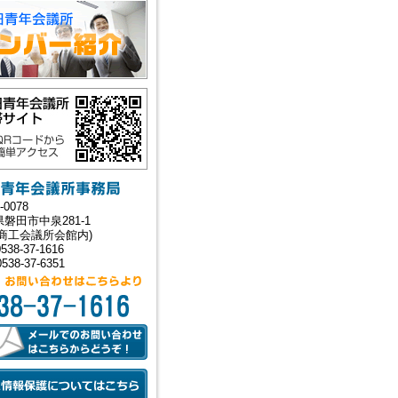
26-02-26
わたミライキャンバス～
nce! Challenge! Change! ～
ランティア募集！
26-02-25
わたミライキャンバス～
nce! Challenge! Change! ～
加者募集！
26-02-24
わたミライキャンバス～
nce! Challenge! Change! ～
催！！
26-02-23
-0078
026年度 京都会議
磐田市中泉281-1
田商工会議所会館内)
26-01-23
538-37-1616
賀詞交歓会 開催報告】
538-37-6351
25-08-06
岡新聞掲載報告