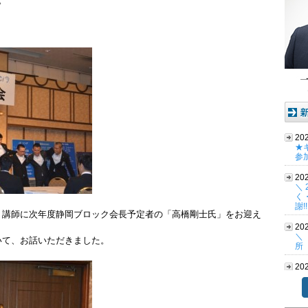
。
20
★
参
20
＼
く
謝!
、講師に次年度静岡ブロック会長予定者の「高橋剛士氏」をお迎え
20
＼
いて、お話いただきました。
所
20
い
Cha
協