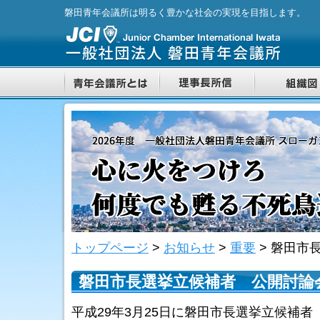
磐田青年会議所は明るく豊かな社会の実現を目指します。
トップページ
>
お知らせ
>
重要
>
磐田市
磐田市長選挙立候補者 公開討論
平成29年3月25日に磐田市長選挙立候補