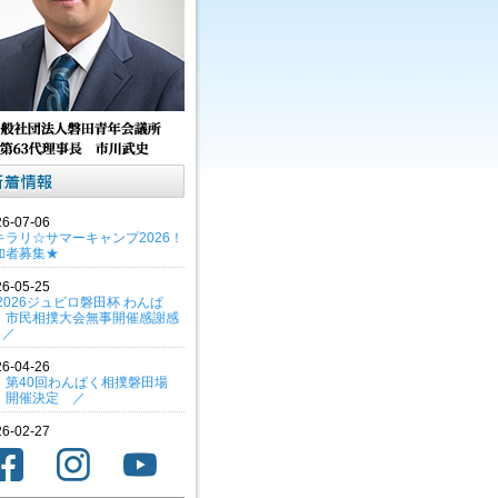
26-07-06
キラリ☆サマーキャンプ2026！
加者募集★
26-05-25
 2026ジュビロ磐田杯 わんぱ
・市民相撲大会無事開催感謝感
! ／
26-04-26
 第40回わんぱく相撲磐田場
 開催決定 ／
26-02-27
わたミライキャンバス～
nce! Challenge! Change! ～
賛のお願い