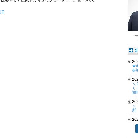
方は参考までに以下よりダウンロードしてご覧下さい。
様子
20
★
参
20
＼
く
謝!
20
＼
所
20
い
Cha
協