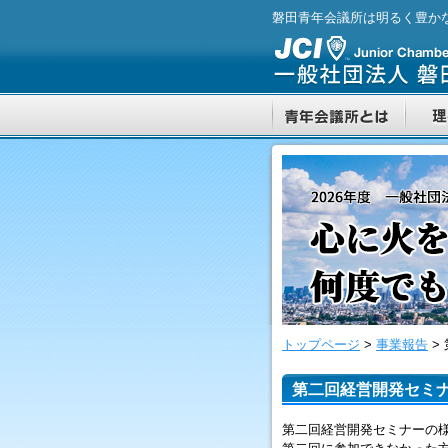
磐田青年会議所は明るく豊か
トップページ
>
事業報告
>
第二回経営開発セミ
第二回経営開発セミナーの