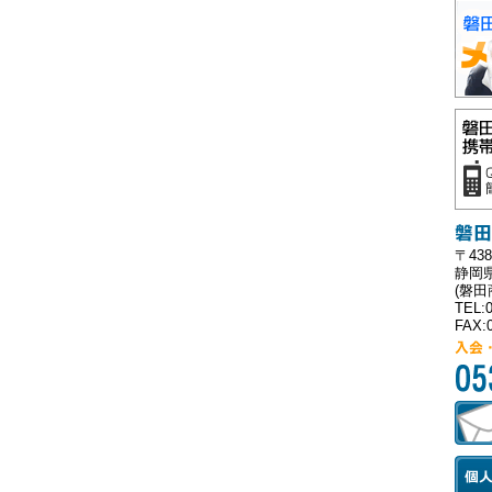
20
い
Cha
ボ
20
い
Cha
参
20
い
Cha
開
20
〒438
2
静岡県
(磐
20
TEL:0
【
FAX:0
20
静