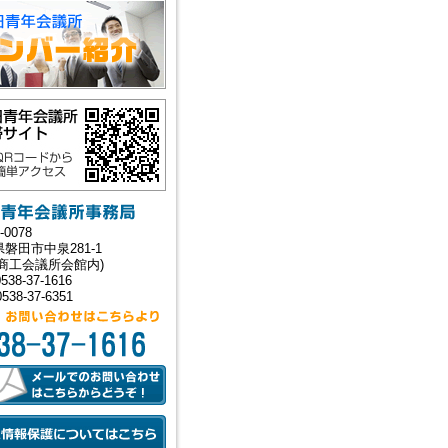
26-02-26
わたミライキャンバス～
nce! Challenge! Change! ～
ランティア募集！
26-02-25
わたミライキャンバス～
nce! Challenge! Change! ～
加者募集！
26-02-24
わたミライキャンバス～
nce! Challenge! Change! ～
催！！
26-02-23
-0078
026年度 京都会議
磐田市中泉281-1
田商工会議所会館内)
26-01-23
538-37-1616
賀詞交歓会 開催報告】
538-37-6351
25-08-06
岡新聞掲載報告