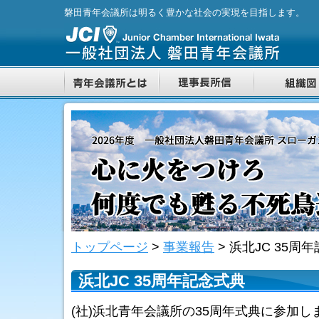
磐田青年会議所は明るく豊かな社会の実現を目指します。
トップページ
>
事業報告
>
浜北JC 35周
浜北JC 35周年記念式典
(社)浜北青年会議所の35周年式典に参加し