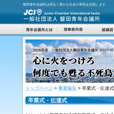
磐田青年会議所は明るく豊かな社会の実現を目指します。
トップページ
>
事業報告
>
卒業式・伝達式
卒業式・伝達式