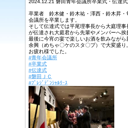
2024.12.21 磐田青年会議所卒業式・伝達
卒業者 鈴木健・鈴木祐・澤西・鈴木昇・
会議所を卒業します。
そして伝達式では平尾理事長から大庭理事長予定者
が伝達され大庭君から先輩やメンバーへ挨
最後に今宵の宴で楽しいお酒を飲みながら
余興（めちゃ〇ケのスタ〇プ）で大変盛り
お疲れ様でした。
#青年会議所
#卒業式
#伝達式
#磐田ＪＣ
#ﾌﾟﾚｼﾞﾃﾞﾝｼｬﾙﾘｰｽ