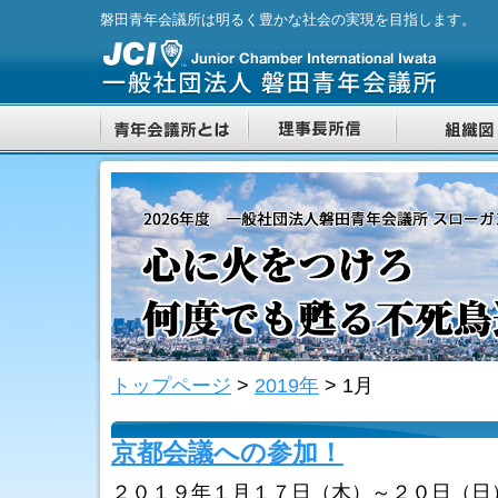
磐田青年会議所は明るく豊かな社会の実現を目指します。
トップページ
>
2019年
>
1月
京都会議への参加！
２０１９年１月１７日（木）～２０日（日